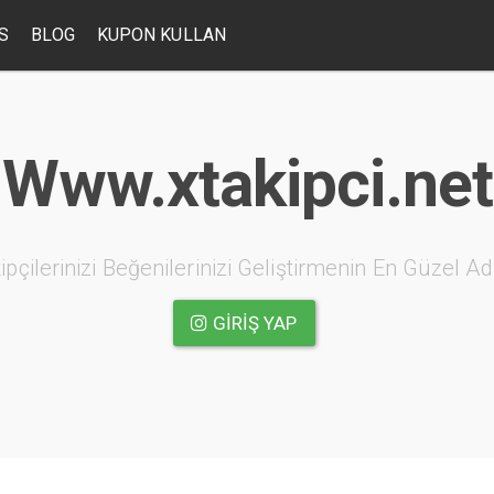
S
BLOG
KUPON KULLAN
Www.xtakipci.net
ipçilerinizi Beğenilerinizi Geliştirmenin En Güzel Ad
GIRIŞ YAP