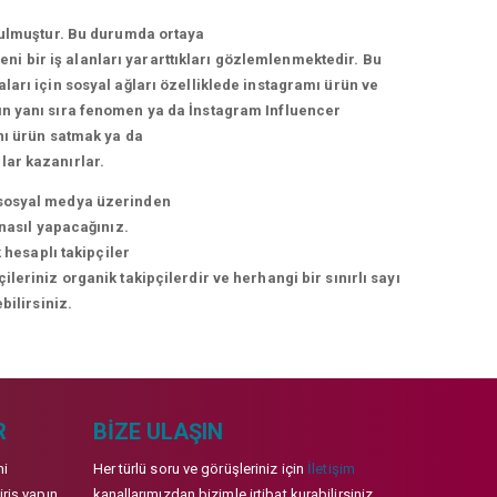
urulmuştur. Bu durumda ortaya
i bir iş alanları yararttıkları gözlemlenmektedir. Bu
arı için sosyal ağları özelliklede instagramı ürün ve
arın yanı sıra fenomen ya da İnstagram Influencer
nı ürün satmak ya da
lar kazanırlar.
ni sosyal medya üzerinden
 nasıl yapacağınız.
 hesaplı takipçiler
eriniz organik takipçilerdir ve herhangi bir sınırlı sayı
bilirsiniz.
R
BIZE ULAŞIN
mi
Her türlü soru ve görüşleriniz için
İletişim
iriş yapın
kanallarımızdan bizimle irtibat kurabilirsiniz.