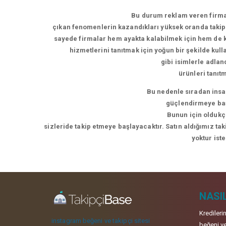
Bu durum reklam veren firmal
çıkan fenomenlerin kazandıkları yüksek oranda takipç
sayede firmalar hem ayakta kalabilmek için hem de ke
hizmetlerini tanıtmak için yoğun bir şekilde kul
gibi isimlerle adla
ürünleri tanıt
Bu nedenle sıradan insan
güçlendirmeye başl
Bunun için oldukça
sizleride takip etmeye başlayacaktır. Satın aldığımız ta
yoktur ist
NASIL
Kredileri
instagram beğeni ve takipçi sitesi
beğeni ve