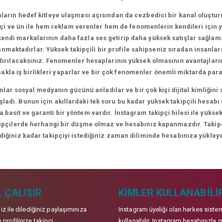
arın hedef kitleye ulaşması açısından da cezbedici bir kanal oluşt
i ve ün ile hem reklam verenler hem de fenomenlerin kendileri için yen
ndi markalarının daha fazla ses getirip daha yüksek satışlar sağlamal
lanmaktadırlar. Yüksek takipçili bir profile sahipseniz sıradan insanl
ndırılacaksınız. Fenomenler hesaplarının yüksek olmasının avantajları
makla iş birlikleri yaparlar ve bir çok fenomenler önemli miktarda para
lar sosyal medyanın gücünü anladılar ve bir çok kişi dijital kimliği
adı. Bunun için akıllardaki tek soru bu kadar yüksek takipçili hesabı
 basit ve garanti bir yöntem vardır. İnstagram takipçi hilesi ile yüksek
kipçilerde herhangi bir düşme olmaz ve hesabınız kapanmazdır. Takipçil
ediğiniz kadar takipçiyi istediğiniz zaman diliminde hesabınıza yükleye
 ÇALIŞIR
KIMLER KULLANABILI
niz ile dilediğiniz paylaşımınıza
Instagram üyeliği olan herkes siste
 profilinize takipçi
kullanabilir. Instagram hesabınızla g