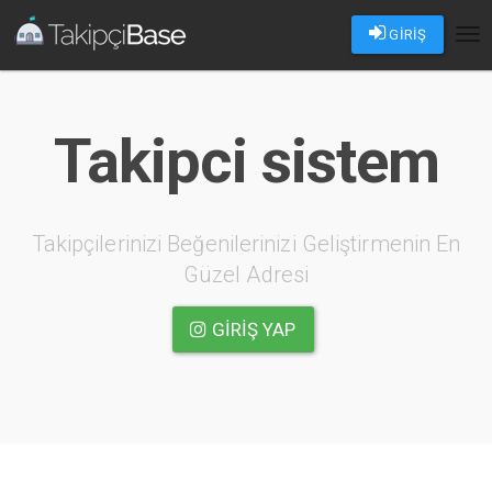
GİRİŞ
Tog
nav
Takipci sistem
Takipçilerinizi Beğenilerinizi Geliştirmenin En
Güzel Adresi
GIRIŞ YAP