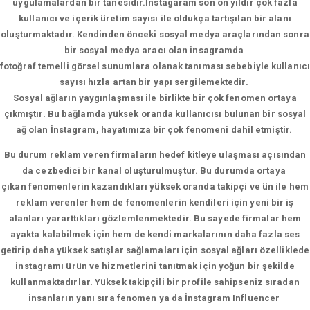
uygulamalardan bir tanesidir.İnstagaram son on yıldır çok fazla
kullanıcı ve içerik üretim sayısı ile oldukça tartışılan bir alanı
oluşturmaktadır. Kendinden önceki sosyal medya araçlarından sonra
bir sosyal medya aracı olan insagramda
fotoğraf temelli görsel sunumlara olanak tanıması sebebiyle kullanıcı
sayısı hızla artan bir yapı sergilemektedir.
Sosyal ağların yaygınlaşması ile birlikte bir çok fenomen ortaya
çıkmıştır. Bu bağlamda yüksek oranda kullanıcısı bulunan bir sosyal
ağ olan İnstagram, hayatımıza bir çok fenomeni dahil etmiştir.
Bu durum reklam veren firmaların hedef kitleye ulaşması açısından
da cezbedici bir kanal oluşturulmuştur. Bu durumda ortaya
çıkan fenomenlerin kazandıkları yüksek oranda takipçi ve ün ile hem
reklam verenler hem de fenomenlerin kendileri için yeni bir iş
alanları yararttıkları gözlemlenmektedir. Bu sayede firmalar hem
ayakta kalabilmek için hem de kendi markalarının daha fazla ses
getirip daha yüksek satışlar sağlamaları için sosyal ağları özelliklede
instagramı ürün ve hizmetlerini tanıtmak için yoğun bir şekilde
kullanmaktadırlar. Yüksek takipçili bir profile sahipseniz sıradan
insanların yanı sıra fenomen ya da İnstagram Influencer