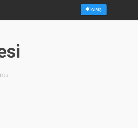
GİRİŞ
esi
resi