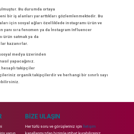
urulmuştur. Bu durumda ortaya
i bir iş alanları yararttıkları gözlemlenmektedir. Bu
arı için sosyal ağları özelliklede instagramı ürün ve
arın yanı sıra fenomen ya da İnstagram Influencer
nı ürün satmak ya da
lar kazanırlar.
ni sosyal medya üzerinden
 nasıl yapacağınız.
 hesaplı takipçiler
eriniz organik takipçilerdir ve herhangi bir sınırlı sayı
bilirsiniz.
R
BIZE ULAŞIN
mi
Her türlü soru ve görüşleriniz için
İletişim
iriş yapın
kanallarımızdan bizimle irtibat kurabilirsiniz.