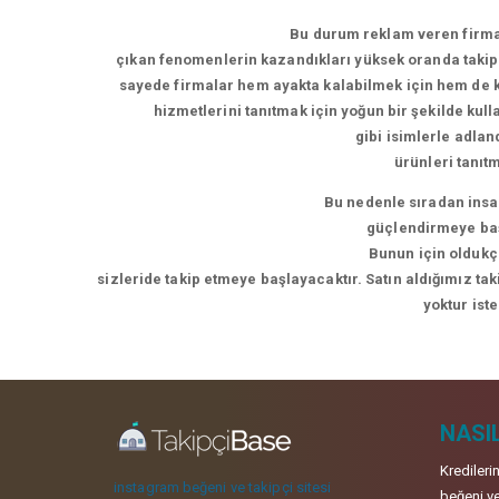
Bu durum reklam veren firmal
çıkan fenomenlerin kazandıkları yüksek oranda takipç
sayede firmalar hem ayakta kalabilmek için hem de ke
hizmetlerini tanıtmak için yoğun bir şekilde kul
gibi isimlerle adla
ürünleri tanıt
Bu nedenle sıradan insan
güçlendirmeye başl
Bunun için oldukça
sizleride takip etmeye başlayacaktır. Satın aldığımız ta
yoktur ist
NASIL
Kredileri
instagram beğeni ve takipçi sitesi
beğeni ve