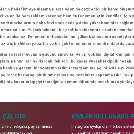
arın hedef kitleye ulaşması açısından da cezbedici bir kanal oluşt
i ve ün ile hem reklam verenler hem de fenomenlerin kendileri için yen
ndi markalarının daha fazla ses getirip daha yüksek satışlar sağlamal
lanmaktadırlar. Yüksek takipçili bir profile sahipseniz sıradan insanl
ndırılacaksınız. Fenomenler hesaplarının yüksek olmasının avantajları
makla iş birlikleri yaparlar ve bir çok fenomenler önemli miktarda para
lar sosyal medyanın gücünü anladılar ve bir çok kişi dijital kimliği
adı. Bunun için akıllardaki tek soru bu kadar yüksek takipçili hesabı
 basit ve garanti bir yöntem vardır. İnstagram takipçi hilesi ile yüksek
kipçilerde herhangi bir düşme olmaz ve hesabınız kapanmazdır. Takipçil
ediğiniz kadar takipçiyi istediğiniz zaman diliminde hesabınıza yükleye
 ÇALIŞIR
KIMLER KULLANABILI
niz ile dilediğiniz paylaşımınıza
Instagram üyeliği olan herkes siste
 profilinize takipçi
kullanabilir. Instagram hesabınızla g