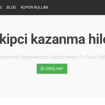
S
BLOG
KUPON KULLAN
kipci kazanma hil
ipçilerinizi Beğenilerinizi Geliştirmenin En Güzel Ad
GIRIŞ YAP