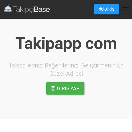
GİRİŞ
Tog
nav
Takipapp com
Takipçilerinizi Beğenilerinizi Geliştirmenin En
Güzel Adresi
GIRIŞ YAP