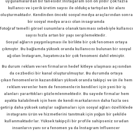
uygulamalardan bir tanesidir.İnstagaram son on yıldır çok fazla
kullanıcı ve içerik üretim sayısı ile oldukça tartışılan bir alanı
oluşturmaktadır. Kendinden önceki sosyal medya araçlarından sonra
bir sosyal medya aracı olan insagramda
fotoğraf temelli görsel sunumlara olanak tanıması sebebiyle kullanıcı
sayısı hızla artan bir yapı sergilemektedir.
Sosyal ağların yaygınlaşması ile birlikte bir çok fenomen ortaya
çıkmıştır. Bu bağlamda yüksek oranda kullanıcısı bulunan bir sosyal
ağ olan İnstagram, hayatımıza bir çok fenomeni dahil etmiştir.
Bu durum reklam veren firmaların hedef kitleye ulaşması açısından
da cezbedici bir kanal oluşturulmuştur. Bu durumda ortaya
çıkan fenomenlerin kazandıkları yüksek oranda takipçi ve ün ile hem
reklam verenler hem de fenomenlerin kendileri için yeni bir iş
alanları yararttıkları gözlemlenmektedir. Bu sayede firmalar hem
ayakta kalabilmek için hem de kendi markalarının daha fazla ses
getirip daha yüksek satışlar sağlamaları için sosyal ağları özelliklede
instagramı ürün ve hizmetlerini tanıtmak için yoğun bir şekilde
kullanmaktadırlar. Yüksek takipçili bir profile sahipseniz sıradan
insanların yanı sıra fenomen ya da İnstagram Influencer