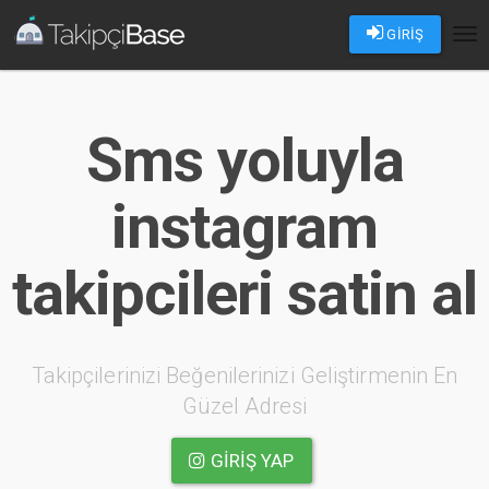
GİRİŞ
Tog
nav
Sms yoluyla
instagram
takipcileri satin al
Takipçilerinizi Beğenilerinizi Geliştirmenin En
Güzel Adresi
GIRIŞ YAP