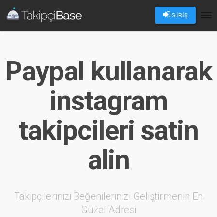
GİRİŞ
Tog
nav
Paypal kullanarak
instagram
takipcileri satin
alin
Takipçilerinizi Beğenilerinizi Geliştirmenin En
Güzel Adresi