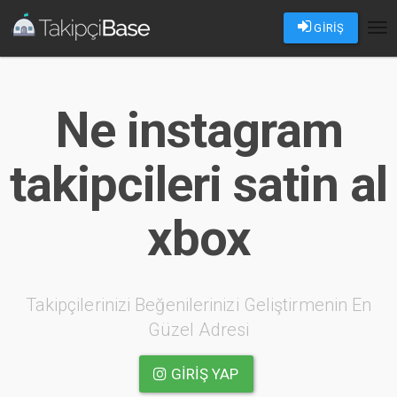
GİRİŞ
Tog
nav
Ne instagram
takipcileri satin al
xbox
Takipçilerinizi Beğenilerinizi Geliştirmenin En
Güzel Adresi
GIRIŞ YAP