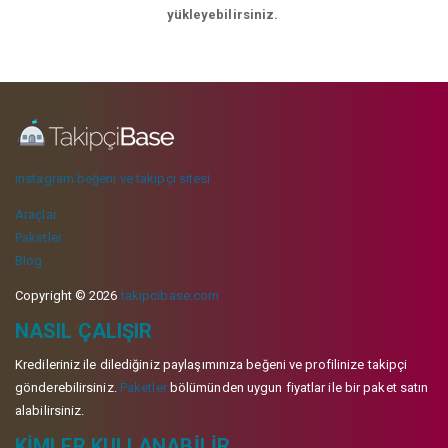
yükleyebilirsiniz.
instagram beğeni ve takipçi sitesi
Araçlar
Paketler
Blog
Copyright © 2026
takipcibase.com
NASIL ÇALIŞIR
Kredileriniz ile dilediğiniz paylaşımınıza beğeni ve profilinize takipçi
gönderebilirsiniz.
Paketler
bölümünden uygun fiyatlar ile bir paket satın
alabilirsiniz.
KIMLER KULLANABILIR