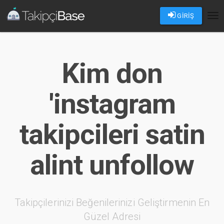
GİRİŞ
Tog
nav
Kim don
'instagram
takipcileri satin
alint unfollow
Takipçilerinizi Beğenilerinizi Geliştirmenin En
Güzel Adresi