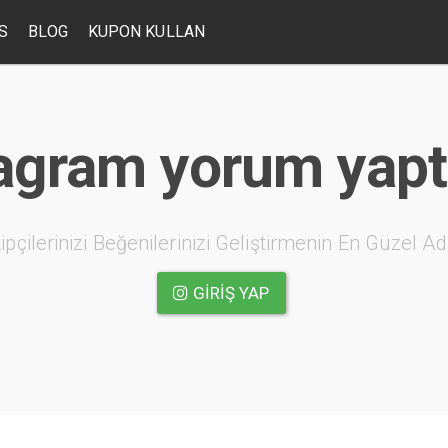
S
BLOG
KUPON KULLAN
agram yorum yap
ipçilerinizi Beğenilerinizi Geliştirmenin En Güzel Ad
GIRIŞ YAP