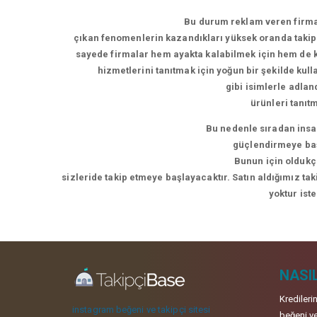
Bu durum reklam veren firmal
çıkan fenomenlerin kazandıkları yüksek oranda takipç
sayede firmalar hem ayakta kalabilmek için hem de ke
hizmetlerini tanıtmak için yoğun bir şekilde kul
gibi isimlerle adla
ürünleri tanıt
Bu nedenle sıradan insan
güçlendirmeye başl
Bunun için oldukça
sizleride takip etmeye başlayacaktır. Satın aldığımız ta
yoktur ist
NASIL
Kredileri
instagram beğeni ve takipçi sitesi
beğeni ve