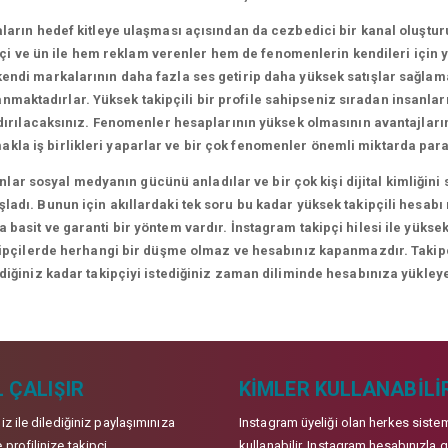
arın hedef kitleye ulaşması açısından da cezbedici bir kanal oluşt
i ve ün ile hem reklam verenler hem de fenomenlerin kendileri için yen
ndi markalarının daha fazla ses getirip daha yüksek satışlar sağlamal
lanmaktadırlar. Yüksek takipçili bir profile sahipseniz sıradan insanl
ndırılacaksınız. Fenomenler hesaplarının yüksek olmasının avantajları
makla iş birlikleri yaparlar ve bir çok fenomenler önemli miktarda para
lar sosyal medyanın gücünü anladılar ve bir çok kişi dijital kimliği
adı. Bunun için akıllardaki tek soru bu kadar yüksek takipçili hesabı
 basit ve garanti bir yöntem vardır. İnstagram takipçi hilesi ile yüksek
kipçilerde herhangi bir düşme olmaz ve hesabınız kapanmazdır. Takipçil
ediğiniz kadar takipçiyi istediğiniz zaman diliminde hesabınıza yükleye
 ÇALIŞIR
KIMLER KULLANABILI
niz ile dilediğiniz paylaşımınıza
Instagram üyeliği olan herkes siste
 profilinize takipçi
kullanabilir. Instagram hesabınızla g