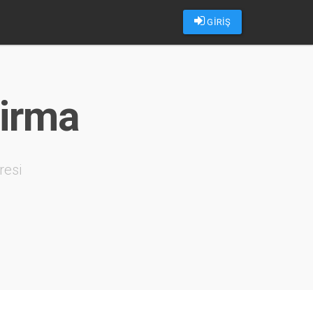
GİRİŞ
tirma
resi