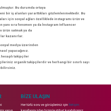
urulmuştur. Bu durumda ortaya
i bir iş alanları yararttıkları gözlemlenmektedir. Bu
arı için sosyal ağları özelliklede instagramı ürün ve
arın yanı sıra fenomen ya da İnstagram Influencer
nı ürün satmak ya da
lar kazanırlar.
ni sosyal medya üzerinden
 nasıl yapacağınız.
 hesaplı takipçiler
eriniz organik takipçilerdir ve herhangi bir sınırlı sayı
bilirsiniz.
R
BIZE ULAŞIN
mi
Her türlü soru ve görüşleriniz için
İletişim
iriş yapın
kanallarımızdan bizimle irtibat kurabilirsiniz.