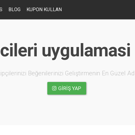
S
BLOG
KUPON KULLAN
ileri uygulamasi n
ipçilerinizi Beğenilerinizi Geliştirmenin En Güzel Ad
GIRIŞ YAP