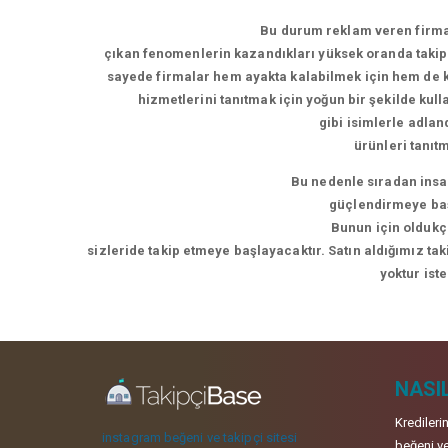
Bu durum reklam veren firmal
çıkan fenomenlerin kazandıkları yüksek oranda takipç
sayede firmalar hem ayakta kalabilmek için hem de ke
hizmetlerini tanıtmak için yoğun bir şekilde kul
gibi isimlerle adla
ürünleri tanıt
Bu nedenle sıradan insan
güçlendirmeye başl
Bunun için oldukça
sizleride takip etmeye başlayacaktır. Satın aldığımız ta
yoktur ist
NASIL
Kredileri
instagram beğeni ve takipçi sitesi
beğeni ve