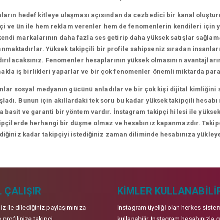
arın hedef kitleye ulaşması açısından da cezbedici bir kanal oluşt
i ve ün ile hem reklam verenler hem de fenomenlerin kendileri için yen
ndi markalarının daha fazla ses getirip daha yüksek satışlar sağlamal
lanmaktadırlar. Yüksek takipçili bir profile sahipseniz sıradan insanl
ndırılacaksınız. Fenomenler hesaplarının yüksek olmasının avantajları
makla iş birlikleri yaparlar ve bir çok fenomenler önemli miktarda para
lar sosyal medyanın gücünü anladılar ve bir çok kişi dijital kimliği
adı. Bunun için akıllardaki tek soru bu kadar yüksek takipçili hesabı
 basit ve garanti bir yöntem vardır. İnstagram takipçi hilesi ile yüksek
kipçilerde herhangi bir düşme olmaz ve hesabınız kapanmazdır. Takipçil
ediğiniz kadar takipçiyi istediğiniz zaman diliminde hesabınıza yükleye
 ÇALIŞIR
KIMLER KULLANABILI
niz ile dilediğiniz paylaşımınıza
Instagram üyeliği olan herkes siste
 profilinize takipçi
kullanabilir. Instagram hesabınızla g