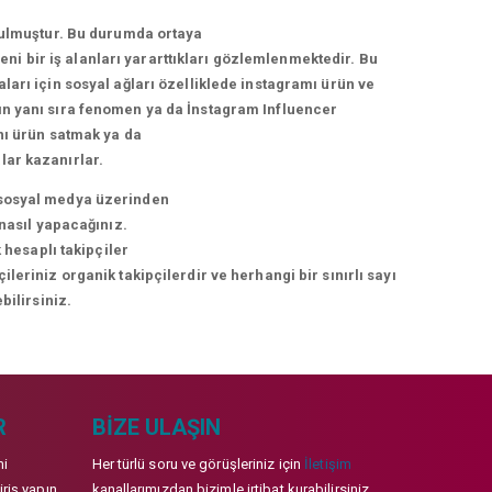
urulmuştur. Bu durumda ortaya
i bir iş alanları yararttıkları gözlemlenmektedir. Bu
arı için sosyal ağları özelliklede instagramı ürün ve
arın yanı sıra fenomen ya da İnstagram Influencer
nı ürün satmak ya da
lar kazanırlar.
ni sosyal medya üzerinden
 nasıl yapacağınız.
 hesaplı takipçiler
eriniz organik takipçilerdir ve herhangi bir sınırlı sayı
bilirsiniz.
R
BIZE ULAŞIN
mi
Her türlü soru ve görüşleriniz için
İletişim
iriş yapın
kanallarımızdan bizimle irtibat kurabilirsiniz.