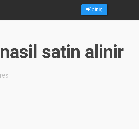
GİRİŞ
asil satin alinir
resi