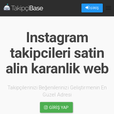
GİRİŞ
Tog
nav
Instagram
takipcileri satin
alin karanlik web
Takipçilerinizi Beğenilerinizi Geliştirmenin En
Güzel Adresi
GIRIŞ YAP