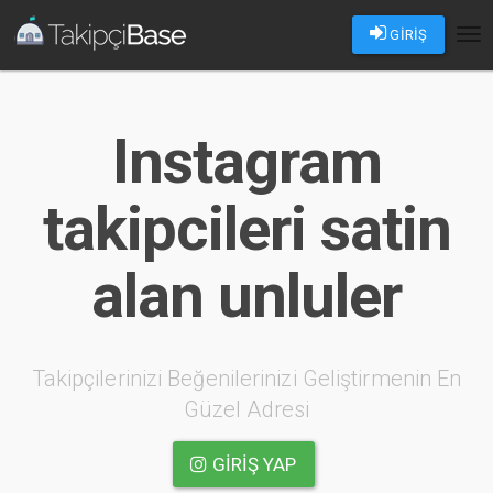
GİRİŞ
Tog
nav
Instagram
takipcileri satin
alan unluler
Takipçilerinizi Beğenilerinizi Geliştirmenin En
Güzel Adresi
GIRIŞ YAP