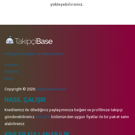
yükleyebilirsiniz.
instagram beğeni ve takipçi sitesi
Araçlar
Paketler
Blog
Copyright © 2026
takipcibase.com
NASIL ÇALIŞIR
Kredileriniz ile dilediğiniz paylaşımınıza beğeni ve profilinize takipçi
gönderebilirsiniz.
Paketler
bölümünden uygun fiyatlar ile bir paket satın
alabilirsiniz.
KIMLER KULLANABILIR