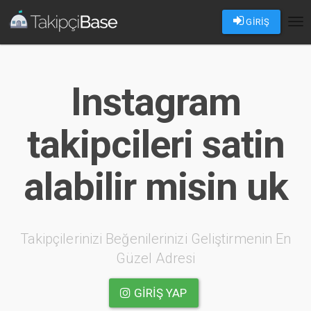
GİRİŞ
Tog
nav
Instagram
takipcileri satin
alabilir misin uk
Takipçilerinizi Beğenilerinizi Geliştirmenin En
Güzel Adresi
GIRIŞ YAP