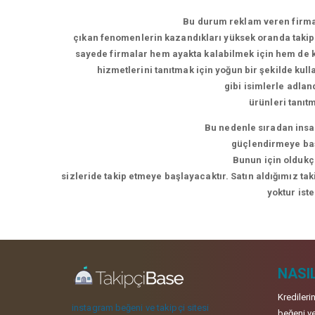
Bu durum reklam veren firmal
çıkan fenomenlerin kazandıkları yüksek oranda takipç
sayede firmalar hem ayakta kalabilmek için hem de ke
hizmetlerini tanıtmak için yoğun bir şekilde kul
gibi isimlerle adla
ürünleri tanıt
Bu nedenle sıradan insan
güçlendirmeye başl
Bunun için oldukça
sizleride takip etmeye başlayacaktır. Satın aldığımız ta
yoktur ist
NASIL
Kredileri
instagram beğeni ve takipçi sitesi
beğeni ve