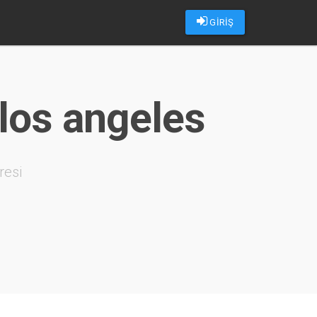
GİRİŞ
 los angeles
resi