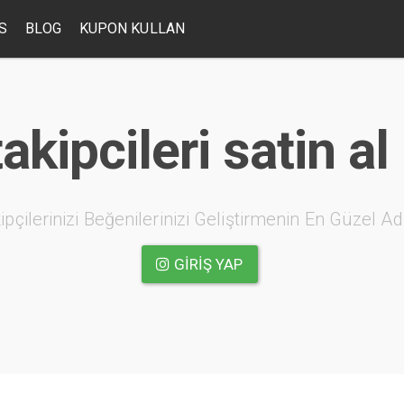
S
BLOG
KUPON KULLAN
akipcileri satin al
ipçilerinizi Beğenilerinizi Geliştirmenin En Güzel Ad
GIRIŞ YAP