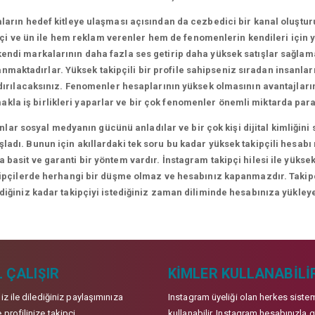
arın hedef kitleye ulaşması açısından da cezbedici bir kanal oluşt
i ve ün ile hem reklam verenler hem de fenomenlerin kendileri için yen
ndi markalarının daha fazla ses getirip daha yüksek satışlar sağlamal
lanmaktadırlar. Yüksek takipçili bir profile sahipseniz sıradan insanl
ndırılacaksınız. Fenomenler hesaplarının yüksek olmasının avantajları
makla iş birlikleri yaparlar ve bir çok fenomenler önemli miktarda para
lar sosyal medyanın gücünü anladılar ve bir çok kişi dijital kimliği
adı. Bunun için akıllardaki tek soru bu kadar yüksek takipçili hesabı
 basit ve garanti bir yöntem vardır. İnstagram takipçi hilesi ile yüksek
kipçilerde herhangi bir düşme olmaz ve hesabınız kapanmazdır. Takipçil
ediğiniz kadar takipçiyi istediğiniz zaman diliminde hesabınıza yükleye
 ÇALIŞIR
KIMLER KULLANABILI
niz ile dilediğiniz paylaşımınıza
Instagram üyeliği olan herkes siste
 profilinize takipçi
kullanabilir. Instagram hesabınızla g