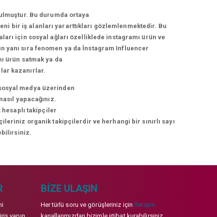
urulmuştur. Bu durumda ortaya
i bir iş alanları yararttıkları gözlemlenmektedir. Bu
arı için sosyal ağları özelliklede instagramı ürün ve
arın yanı sıra fenomen ya da İnstagram Influencer
nı ürün satmak ya da
lar kazanırlar.
ni sosyal medya üzerinden
 nasıl yapacağınız.
 hesaplı takipçiler
eriniz organik takipçilerdir ve herhangi bir sınırlı sayı
bilirsiniz.
R
BIZE ULAŞIN
mi
Her türlü soru ve görüşleriniz için
İletişim
iriş yapın
kanallarımızdan bizimle irtibat kurabilirsiniz.