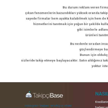
Bu durum reklam veren firmal
çıkan fenomenlerin kazandıkları yüksek oranda takipç
sayede firmalar hem ayakta kalabilmek için hem de ke
hizmetlerini tanıtmak için yoğun bir şekilde kul
gibi isimlerle adla
ürünleri tanıt
Bu nedenle sıradan insan
güçlendirmeye başl
Bunun için oldukça
sizleride takip etmeye başlayacaktır. Satın aldığımız ta
yoktur ist
NASIL
Kredileri
instagram beğeni ve takipçi sitesi
beğeni ve