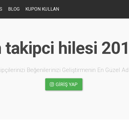
S
BLOG
KUPON KULLAN
takipci hilesi 20
ipçilerinizi Beğenilerinizi Geliştirmenin En Güzel Ad
GIRIŞ YAP