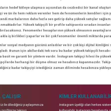
arın hedef kitleye ulaşması açısından da cezbedici bir kanal oluşt
i ve ün ile hem reklam verenler hem de fenomenlerin kendileri için yen
ndi markalarının daha fazla ses getirip daha yüksek satışlar sağlamal
lanmaktadırlar. Yüksek takipçili bir profile sahipseniz sıradan insanl
ndırılacaksınız. Fenomenler hesaplarının yüksek olmasının avantajları
makla iş birlikleri yaparlar ve bir çok fenomenler önemli miktarda para
lar sosyal medyanın gücünü anladılar ve bir çok kişi dijital kimliği
adı. Bunun için akıllardaki tek soru bu kadar yüksek takipçili hesabı
 basit ve garanti bir yöntem vardır. İnstagram takipçi hilesi ile yüksek
kipçilerde herhangi bir düşme olmaz ve hesabınız kapanmazdır. Takipçil
ediğiniz kadar takipçiyi istediğiniz zaman diliminde hesabınıza yükleye
 ÇALIŞIR
KIMLER KULLANABILI
niz ile dilediğiniz paylaşımınıza
Instagram üyeliği olan herkes siste
 profilinize takipçi
kullanabilir. Instagram hesabınızla g