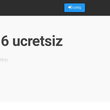
GİRİŞ
16 ucretsiz
resi