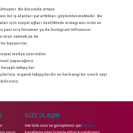
urulmuştur. Bu durumda ortaya
i bir iş alanları yararttıkları gözlemlenmektedir. Bu
arı için sosyal ağları özelliklede instagramı ürün ve
arın yanı sıra fenomen ya da İnstagram Influencer
nı ürün satmak ya da
lar kazanırlar.
ni sosyal medya üzerinden
 nasıl yapacağınız.
 hesaplı takipçiler
eriniz organik takipçilerdir ve herhangi bir sınırlı sayı
bilirsiniz.
R
BIZE ULAŞIN
mi
Her türlü soru ve görüşleriniz için
İletişim
iriş yapın
kanallarımızdan bizimle irtibat kurabilirsiniz.