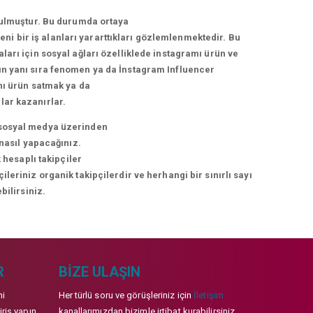
urulmuştur. Bu durumda ortaya
i bir iş alanları yararttıkları gözlemlenmektedir. Bu
arı için sosyal ağları özelliklede instagramı ürün ve
arın yanı sıra fenomen ya da İnstagram Influencer
nı ürün satmak ya da
lar kazanırlar.
ni sosyal medya üzerinden
 nasıl yapacağınız.
 hesaplı takipçiler
eriniz organik takipçilerdir ve herhangi bir sınırlı sayı
bilirsiniz.
R
BIZE ULAŞIN
mi
Her türlü soru ve görüşleriniz için
İletişim
iriş yapın
kanallarımızdan bizimle irtibat kurabilirsiniz.