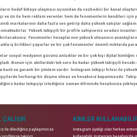
arın hedef kitleye ulaşması açısından da cezbedici bir kanal oluşt
i ve ün ile hem reklam verenler hem de fenomenlerin kendileri için yen
ndi markalarının daha fazla ses getirip daha yüksek satışlar sağlamal
lanmaktadırlar. Yüksek takipçili bir profile sahipseniz sıradan insanl
ndırılacaksınız. Fenomenler hesaplarının yüksek olmasının avantajları
makla iş birlikleri yaparlar ve bir çok fenomenler önemli miktarda para
lar sosyal medyanın gücünü anladılar ve bir çok kişi dijital kimliği
adı. Bunun için akıllardaki tek soru bu kadar yüksek takipçili hesabı
 basit ve garanti bir yöntem vardır. İnstagram takipçi hilesi ile yüksek
kipçilerde herhangi bir düşme olmaz ve hesabınız kapanmazdır. Takipçil
ediğiniz kadar takipçiyi istediğiniz zaman diliminde hesabınıza yükleye
 ÇALIŞIR
KIMLER KULLANABILI
niz ile dilediğiniz paylaşımınıza
Instagram üyeliği olan herkes siste
 profilinize takipçi
kullanabilir. Instagram hesabınızla g