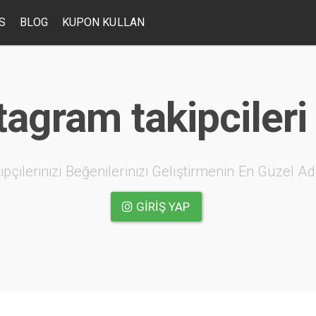
S
BLOG
KUPON KULLAN
agram takipcileri 
ipçilerinizi Beğenilerinizi Geliştirmenin En Güzel Ad
GIRIŞ YAP