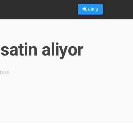
GİRİŞ
satin aliyor
resi