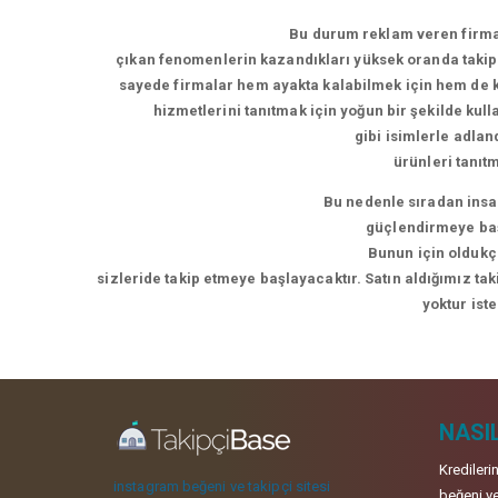
Bu durum reklam veren firmal
çıkan fenomenlerin kazandıkları yüksek oranda takipç
sayede firmalar hem ayakta kalabilmek için hem de ke
hizmetlerini tanıtmak için yoğun bir şekilde kul
gibi isimlerle adla
ürünleri tanıt
Bu nedenle sıradan insan
güçlendirmeye başl
Bunun için oldukça
sizleride takip etmeye başlayacaktır. Satın aldığımız ta
yoktur ist
NASIL
Kredileri
instagram beğeni ve takipçi sitesi
beğeni ve