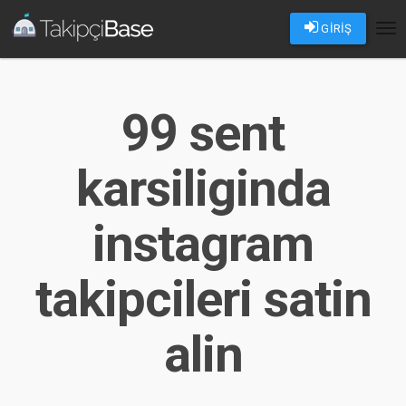
GİRİŞ
Tog
nav
99 sent
karsiliginda
instagram
takipcileri satin
alin