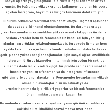
Sosyal ağların yaygınlaşması ile birlikte bir çok fenomen ortaya
çıkmıştır. Bu bağlamda yüksek oranda kullanıcısı bulunan bir sosyal
ağ olan İnstagram, hayatımıza bir çok fenomeni dahil etmiştir.
Bu durum reklam veren firmaların hedef kitleye ulaşması açısından
da cezbedici bir kanal oluşturulmuştur. Bu durumda ortaya
çıkan fenomenlerin kazandıkları yüksek oranda takipçi ve ün ile hem
reklam verenler hem de fenomenlerin kendileri için yeni bir iş
alanları yararttıkları gözlemlenmektedir. Bu sayede firmalar hem
ayakta kalabilmek için hem de kendi markalarının daha fazla ses
getirip daha yüksek satışlar sağlamaları için sosyal ağları özelliklede
instagramı ürün ve hizmetlerini tanıtmak için yoğun bir şekilde
kullanmaktadırlar. Yüksek takipçili bir profile sahipseniz sıradan
insanların yanı sıra fenomen ya da İnstagram Influencer
gibi isimlerle adlandırılacaksınız. Fenomenler hesaplarının yüksek
olmasının avantajlarını ürün satmak ya da
ürünleri tanıtmakla iş birlikleri yaparlar ve bir çok fenomenler
önemli miktarda paralar kazanırlar.
Bu nedenle sıradan insanlar sosyal medyanın gücünü anladılar ve bir
çok kişi dijital kimliğini sosyal medya üzerinden